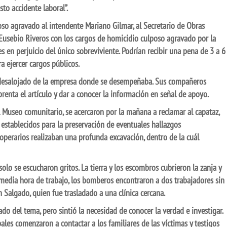
to accidente laboral”.
o agravado al intendente Mariano Gilmar, al Secretario de Obras
 Eusebio Riveros con los cargos de homicidio culposo agravado por la
s en perjuicio del único sobreviviente. Podrían recibir una pena de 3 a 6
a ejercer cargos públicos.
 y desalojado de la empresa donde se desempeñaba. Sus compañeros
renta el artículo y dar a conocer la información en señal de apoyo.
el Museo comunitario, se acercaron por la mañana a reclamar al capataz,
establecidos para la preservación de eventuales hallazgos
 operarios realizaban una profunda excavación, dentro de la cuál
lo se escucharon gritos. La tierra y los escombros cubrieron la zanja y
s media hora de trabajo, los bomberos encontraron a dos trabajadores sin
n Salgado, quien fue trasladado a una clínica cercana.
vado del tema, pero sintió la necesidad de conocer la verdad e investigar.
ales comenzaron a contactar a los familiares de las víctimas y testigos