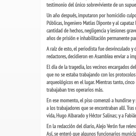
testimonio del único sobreviviente de un supues
Un año después, imputaron por homicidio culpos
Públicas, Ingeniero Matías Diponte y al capataz
cantidad de hechos, negligencia y lesiones grave
años de prisión e inhabilitación permanente par
A raíz de esto, el periodista fue desvinculado
redactores, decidieron en Asamblea enviar a imp
El día de la tragedia, los vecinos encargados d
que no se estaba trabajando con los protocolos 
arqueológicos en el lugar. Mientras tanto, cinco
trabajaban tres operarios más.
En ese momento, el piso comenzó a hundirse y so
a los trabajadores que se encontraban allí. Tra
vida, Hugo Albarado y Héctor Salinas; y a Fabiá
En la redacción del diario, Alejo Verón fue rele
Así, se enteró que algunos funcionarios municip