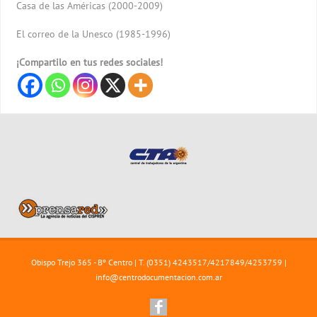
Casa de las Américas (2000-2009)
El correo de la Unesco (1985-1996)
¡Compartilo en tus redes sociales!
Obispo Trejo 365 - Bº Centro | T. (0351) 4243517/4217849/4253759 |
info@centrodocumentacion.com.ar