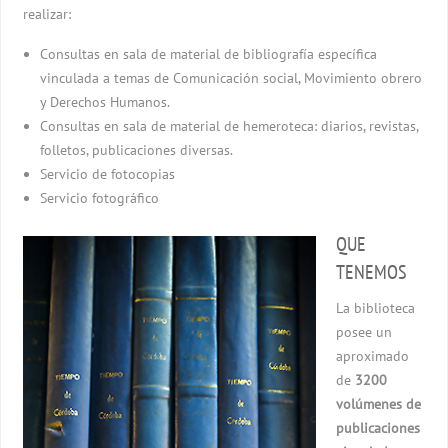
realizar:
Consultas en sala de material de bibliografía específica
vinculada a temas de Comunicación social, Movimiento obrero
y Derechos Humanos.
Consultas en sala de material de hemeroteca: diarios, revistas,
folletos, publicaciones diversas.
Servicio de fotocopias
Servicio fotográfico
QUE
TENEMOS
La biblioteca
posee un
aproximado
de
3200
volúmenes de
publicaciones