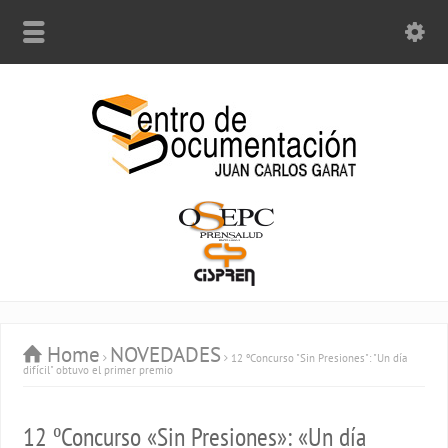
Home
NOVEDADES
12 ºConcurso "Sin Presiones": "Un día
difícil" obtuvo el primer premio
12 ºConcurso «Sin Presiones»: «Un día