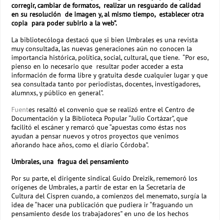
corregir, cambiar de formatos, realizar un resguardo de calidad
en su resolución de imagen y, al mismo tiempo, establecer otra
copia para poder subirlo a la web”.
La bibliotecóloga destacó que si bien Umbrales es una revista
muy consultada, las nuevas generaciones aún no conocen la
importancia histórica, política, social, cultural, que tiene. “Por eso,
pienso en lo necesario que resultar poder acceder a esta
información de forma libre y gratuita desde cualquier lugar y que
sea consultada tanto por periodistas, docentes, investigadores,
alumnxs, y público en general”.
Fuent
es resaltó el convenio que se realizó entre el Centro de
Documentación y la Biblioteca Popular “Julio Cortázar”, que
facilitó el escáner y remarcó que “apuestas como éstas nos
ayudan a pensar nuevos y otros proyectos que venimos
añorando hace años, como el diario Córdoba”.
Umbrales, una fragua del pensamiento
Por su parte, el dirigente sindical Guido Dreizik, rememoró los
orígenes de Umbrales, a partir de estar en la Secretaria de
Cultura del Cispren cuando, a comienzos del menemato, surgía la
idea de “hacer una publicación que pudiera ir “fraguando un
pensamiento desde los trabajadores” en uno de los hechos