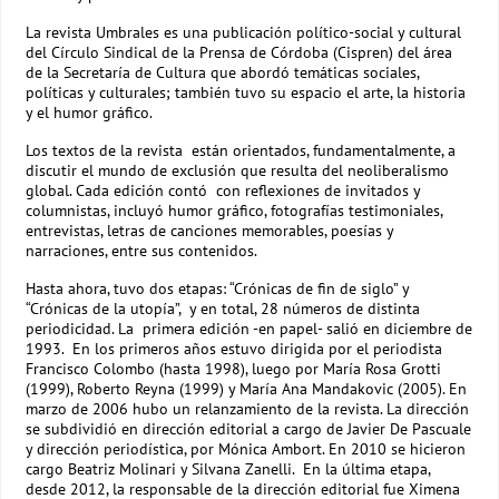
La revista Umbrales es una publicación político-social y cultural
del Círculo Sindical de la Prensa de Córdoba (Cispren) del área
de la Secretaría de Cultura que abordó temáticas sociales,
políticas y culturales; también tuvo su espacio el arte, la historia
y el humor gráfico.
Los textos de la revista están orientados, fundamentalmente, a
discutir el mundo de exclusión que resulta del neoliberalismo
global. Cada edición contó con reflexiones de invitados y
columnistas, incluyó humor gráfico, fotografías testimoniales,
entrevistas, letras de canciones memorables, poesías y
narraciones, entre sus contenidos.
Hasta ahora, tuvo dos etapas: “Crónicas de fin de siglo” y
“Crónicas de la utopía”, y en total, 28 números de distinta
periodicidad. La primera edición -en papel- salió en diciembre de
1993. En los primeros años estuvo dirigida por el periodista
Francisco Colombo (hasta 1998), luego por María Rosa Grotti
(1999), Roberto Reyna (1999) y María Ana Mandakovic (2005). En
marzo de 2006 hubo un relanzamiento de la revista. La dirección
se subdividió en dirección editorial a cargo de Javier De Pascuale
y dirección periodística, por Mónica Ambort. En 2010 se hicieron
cargo Beatriz Molinari y Silvana Zanelli. En la última etapa,
desde 2012, la responsable de la dirección editorial fue Ximena