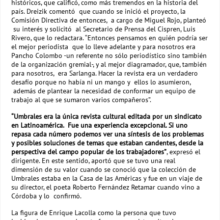
históricos, que calificó, como más tremendos en la historia del
país. Dreizik comentó que cuando se inició el proyecto, la
Comisión Directiva de entonces, a cargo de Miguel Rojo, planteó
su interés y solicitó al Secretario de Prensa del Cispren, Luis
Rivero, que lo redactara. “Entonces pensamos en quién podría ser
el mejor periodista que lo lleve adelante y para nosotros era
Pancho Colombo -un referente no sólo periodístico sino también
de la organización gremial-, y al mejor diagramador, que, también
para nosotros, era Sarlanga. Hacer la revista era un verdadero
desafío porque no había ni un mango y ellos lo asumieron,
además de plantear la necesidad de conformar un equipo de
trabajo al que se sumaron varios compañeros”.
“Umbrales era la única revista cultural editada por un sindicato
en Latinoamérica. Fue una experiencia excepcional. Si uno
repasa cada número podemos ver una síntesis de los problemas
y posibles soluciones de temas que estaban candentes, desde la
perspectiva del campo popular de los trabajadores”
, expresó el
dirigente. En este sentido, aportó que se tuvo una real
dimensión de su valor cuando se conoció que la colección de
Umbrales estaba en la Casa de las Américas y fue en un viaje de
su director, el poeta Roberto Fernández Retamar cuando vino a
Córdoba y lo confirmó.
La figura de Enrique Lacolla como la persona que tuvo