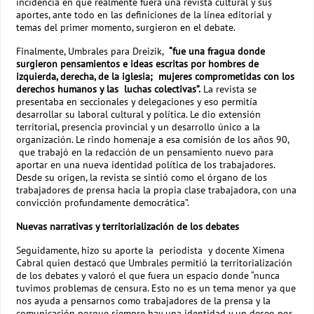
incidencia en que realmente fuera una revista cultural y sus
aportes, ante todo en las definiciones de la línea editorial y
temas del primer momento, surgieron en el debate.
Finalmente, Umbrales para Dreizik,
“fue una fragua donde
surgieron pensamientos e ideas escritas por hombres de
izquierda, derecha, de la iglesia; mujeres comprometidas con los
derechos humanos y las luchas colectivas”.
La revista se
presentaba en seccionales y delegaciones y eso permitía
desarrollar su laboral cultural y política. Le dio extensión
territorial, presencia provincial y un desarrollo único a la
organización. Le rindo homenaje a esa comisión de los años 90,
que trabajó en la redacción de un pensamiento nuevo para
aportar en una nueva identidad política de los trabajadores.
Desde su origen, la revista se sintió como el órgano de los
trabajadores de prensa hacia la propia clase trabajadora, con una
convicción profundamente democrática”.
Nuevas narrativas y territorialización de
los debates
Seguidamente, hizo su aporte la periodista y docente Ximena
Cabral quien destacó que Umbrales permitió la territorialización
de los debates y valoró el que fuera un espacio donde “nunca
tuvimos problemas de censura. Esto no es un tema menor ya que
nos ayuda a pensarnos como trabajadores de la prensa y la
comunicación porque siempre hay una identidad y un deseo por