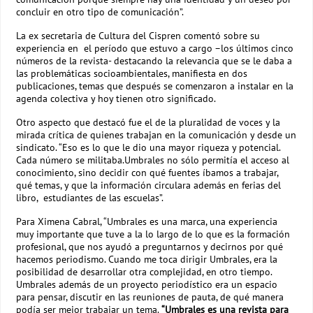
concluir en otro tipo de comunicación”.
La ex secretaria de Cultura del Cispren comentó sobre su
experiencia en el período que estuvo a cargo –los últimos cinco
números de la revista- destacando la relevancia que se le daba a
las problemáticas socioambientales, manifiesta en dos
publicaciones, temas que después se comenzaron a instalar en la
agenda colectiva y hoy tienen otro significado.
Otro aspecto que destacó fue el de la pluralidad de voces y la
mirada crítica de quienes trabajan en la comunicación y desde un
sindicato. “Eso es lo que le dio una mayor riqueza y potencial.
Cada número se militaba.Umbrales no sólo permitía el acceso al
conocimiento, sino decidir con qué fuentes íbamos a trabajar,
qué temas, y que la información circulara además en ferias del
libro, estudiantes de las escuelas”.
Para Ximena Cabral, “Umbrales es una marca, una experiencia
muy importante que tuve a la lo largo de lo que es la formación
profesional, que nos ayudó a preguntarnos y decirnos por qué
hacemos periodismo. Cuando me toca dirigir Umbrales, era la
posibilidad de desarrollar otra complejidad, en otro tiempo.
Umbrales además de un proyecto periodístico era un espacio
para pensar, discutir en las reuniones de pauta, de qué manera
podía ser mejor trabajar un tema.
“Umbrales es una revista para