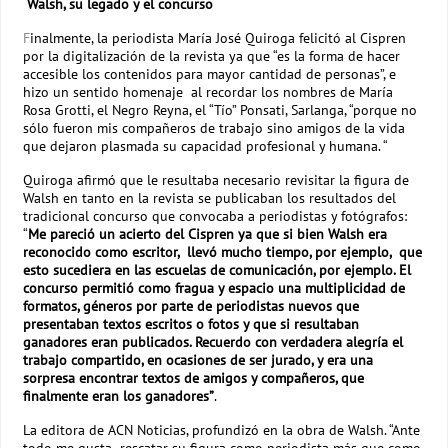
Walsh, su legado y el concurso
F
inalmente, la periodista María José Quiroga felicitó al Cispren
por la digitalización de la revista ya que “es la forma de hacer
accesible los contenidos para mayor cantidad de personas”, e
hizo un sentido homenaje al recordar los nombres de María
Rosa Grotti, el Negro Reyna, el “Tío” Ponsati, Sarlanga, “porque no
sólo fueron mis compañeros de trabajo sino amigos de la vida
que dejaron plasmada su capacidad profesional y humana. “
Quiroga afirmó que le resultaba necesario revisitar la figura de
Walsh en tanto en la revista se publicaban los resultados del
tradicional concurso que convocaba a periodistas y fotógrafos:
“
Me pareció un acierto del Cispren ya que si bien Walsh era
reconocido como escritor, llevó mucho tiempo, por ejemplo, que
esto sucediera en las escuelas de comunicación, por ejemplo. El
concurso permitió como fragua y espacio una multiplicidad de
formatos, géneros por parte de periodistas nuevos que
presentaban textos escritos o fotos y que si resultaban
ganadores eran publicados. Recuerdo con verdadera alegría el
trabajo compartido, en ocasiones de ser jurado, y era una
sorpresa encontrar textos de amigos y compañeros, que
finalmente eran los ganadores”
.
La editora de ACN Noticias, profundizó en la obra de Walsh. “Ante
todo me gusta rescatar su figura como periodista más que como