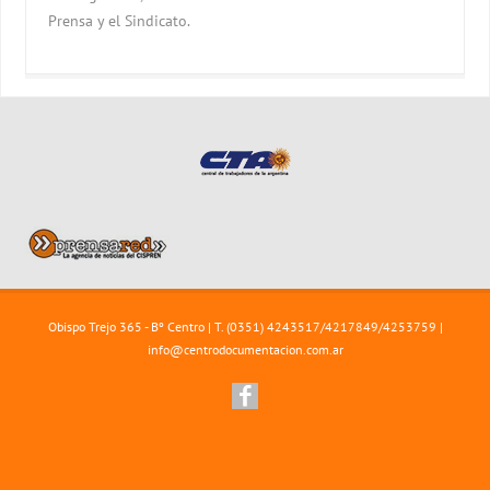
Prensa y el Sindicato.
Obispo Trejo 365 - Bº Centro | T. (0351) 4243517/4217849/4253759 |
info@centrodocumentacion.com.ar