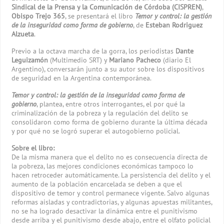
Sindical de la Prensa y la Comunicación de Córdoba (CISPREN)
,
Obispo Trejo 365
, se presentará el libro
Temor y control: la gestión
de la inseguridad como forma de gobierno
, de
Esteban Rodriguez
Alzueta
.
Previo a la octava marcha de la gorra, los periodistas
Dante
Leguizamón
(Multimedio SRT) y
Mariano Pacheco
(diario El
Argentino), conversarán junto a su autor sobre los dispositivos
de seguridad en la Argentina contemporánea.
Temor y control: la gestión de la inseguridad como forma de
gobierno
, plantea, entre otros interrogantes, el por qué la
criminalización de la pobreza y la regulación del delito se
consolidaron como forma de gobierno durante la última década
y por qué no se logró superar el autogobierno policial.
Sobre el libro:
De la misma manera que el delito no es consecuencia directa de
la pobreza, las mejores condiciones económicas tampoco lo
hacen retroceder automáticamente. La persistencia del delito y el
aumento de la población encarcelada se deben a que el
dispositivo de temor y control permanece vigente. Salvo algunas
reformas aisladas y contradictorias, y algunas apuestas militantes,
no se ha logrado desactivar la dinámica entre el punitivismo
desde arriba y el punitivismo desde abajo, entre el olfato policial