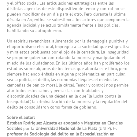
y el olfato social. Las articulaciones estratégicas entre las
distintas agencias de este dispositivo de temor y control no se
pueden modificar de un día para el otro. Pero durante la última
década en Argentina se subestimó a los actores que componen la
agencia judicial y se actuó tímidamente frente a las policías,
habilitando su autogobierno.
Un espíritu revanchista, alimentado por la demagogia punitiva y
el oportunismo electoral, impregna a la sociedad que estigmatiza
y mira estos problemas por el ojo de la cerradura. La inseguridad
se propone gobernar controlando la pobreza y manipulando el
miedo de los ciudadanos. En los últimos años han proliferado los
estudios sobre algunos de los temas que aborda este libro, pero
siempre haciendo énfasis en alguna problemática en particular,
sea la policía, el delito, las economías ilegales, el miedo, las
campañas de pánico moral, la cárcel. Temor y control nos permite
atar todos estos cabos y pensar las continuidades y
discontinuidades de una década en la que “la lucha contra la
inseguridad”, la criminalización de la pobreza y la regulación del
delito se consolidaron como forma de gobierno.
Sobre el autor:
Esteban Rodríguez Alzueta
es
abogado
y
Magíster en Ciencias
Sociales
por la
Universidad Nacional de La Plata
(UNLP). Es
profesor
de
Sociología del delito en la Especialización en