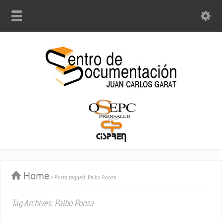
Home
Posts tagged: Palbo Ponza
Tag Archives: Palbo Ponza