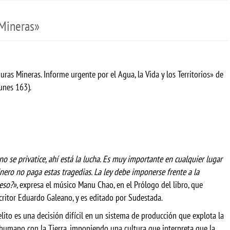
 Mineras»
duras Mineras. Informe urgente por el Agua, la Vida y los Territorios» de
Funes 163).
o se privatice, ahí está la lucha. Es muy importante en cualquier lugar
inero no paga estas tragedias. La ley debe imponerse frente a la
 eso?»
, expresa el músico Manu Chao, en el Prólogo del libro, que
scritor Eduardo Galeano, y es editado por Sudestada.
ito es una decisión difícil en un sistema de producción que explota la
 humano con la Tierra, imponiendo una cultura que interpreta que la