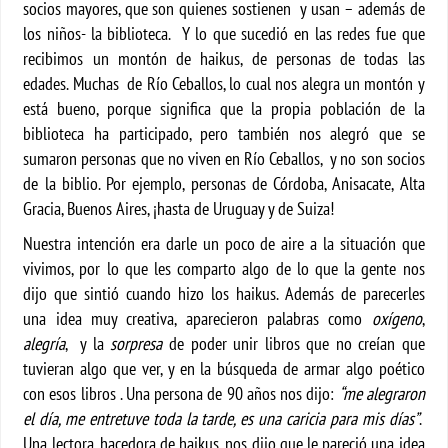
socios mayores, que son quienes sostienen y usan – además de
los niños- la biblioteca. Y lo que sucedió en las redes fue que
recibimos un montón de haikus, de personas de todas las
edades. Muchas de Río Ceballos, lo cual nos alegra un montón y
está bueno, porque significa que la propia población de la
biblioteca ha participado, pero también nos alegró que se
sumaron personas que no viven en Río Ceballos, y no son socios
de la biblio. Por ejemplo, personas de Córdoba, Anisacate, Alta
Gracia, Buenos Aires, ¡hasta de Uruguay y de Suiza!
Nuestra intención era darle un poco de aire a la situación que
vivimos, por lo que les comparto algo de lo que la gente nos
dijo que sintió cuando hizo los haikus. Además de parecerles
una idea muy creativa, aparecieron palabras como
oxígeno
,
alegría
, y la
sorpresa
de poder unir libros que no creían que
tuvieran algo que ver, y en la búsqueda de armar algo poético
con esos libros . Una persona de 90 años nos dijo:
“me alegraron
el día, me entretuve toda la tarde, es una caricia para mis días”
.
Una lectora, hacedora de haikus, nos dijo que le pareció una idea