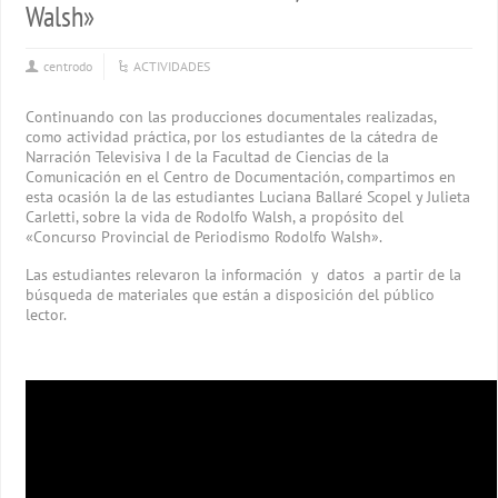
Walsh»
centrodo
ACTIVIDADES
Continuando con las producciones documentales realizadas,
como actividad práctica, por los estudiantes de la cátedra de
Narración Televisiva I de la Facultad de Ciencias de la
Comunicación en el Centro de Documentación, compartimos en
esta ocasión la de las estudiantes Luciana Ballaré Scopel y Julieta
Carletti, sobre la vida de Rodolfo Walsh, a propósito del
«Concurso Provincial de Periodismo Rodolfo Walsh».
Las estudiantes relevaron la información y datos a partir de la
búsqueda de materiales que están a disposición del público
lector.