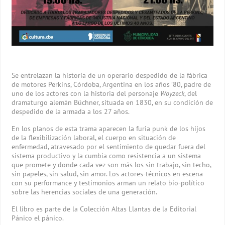
Se entrelazan la historia de un operario despedido de la fábrica
de motores Perkins, Córdoba, Argentina en los años ’80, padre de
uno de los actores con la historia del personaje
Woyzeck
, del
dramaturgo alemán Büchner, situada en 1830, en su condición de
despedido de la armada a los 27 años.
En los planos de esta trama aparecen la furia punk de los hijos
de la flexibilización laboral, el cuerpo en situación de
enfermedad, atravesado por el sentimiento de quedar fuera del
sistema productivo y la cumbia como resistencia a un sistema
que promete y donde cada vez son más los sin trabajo, sin techo,
sin papeles, sin salud, sin amor. Los actores-técnicos en escena
con su performance y testimonios arman un relato bio-político
sobre las herencias sociales de una generación.
El libro es parte de la Colección Altas Llantas de la Editorial
Pánico el pánico.