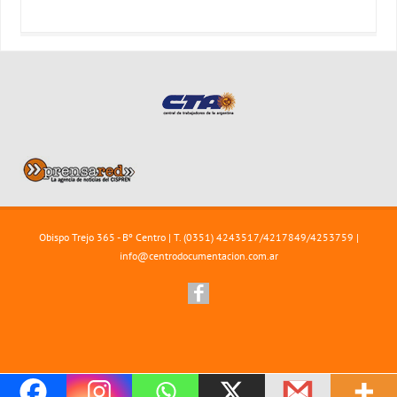
Obispo Trejo 365 - Bº Centro | T. (0351) 4243517/4217849/4253759 |
info@centrodocumentacion.com.ar