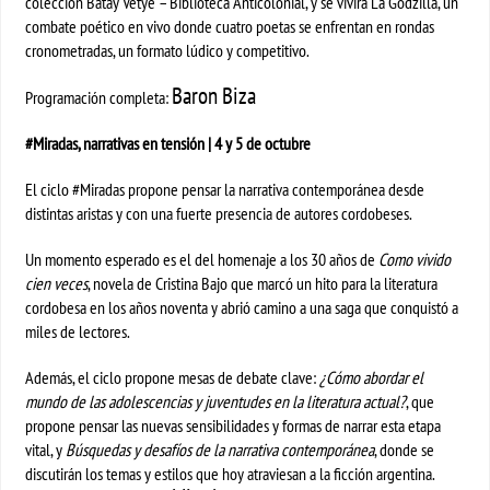
colección Batay Vètyè – Biblioteca Anticolonial, y se vivirá La Godzilla, un
combate poético en vivo donde cuatro poetas se enfrentan en rondas
cronometradas, un formato lúdico y competitivo.
Baron Biza
Programación completa:
#Miradas, narrativas en tensión | 4 y 5 de octubre
El ciclo #Miradas propone pensar la narrativa contemporánea desde
distintas aristas y con una fuerte presencia de autores cordobeses.
Un momento esperado es el del homenaje a los 30 años de
Como vivido
cien veces
, novela de Cristina Bajo que marcó un hito para la literatura
cordobesa en los años noventa y abrió camino a una saga que conquistó a
miles de lectores.
Además, el ciclo propone mesas de debate clave:
¿Cómo abordar el
mundo de las adolescencias y juventudes en la literatura actual?
, que
propone pensar las nuevas sensibilidades y formas de narrar esta etapa
vital, y
Búsquedas y desafíos de la narrativa contemporánea
, donde se
discutirán los temas y estilos que hoy atraviesan a la ficción argentina.