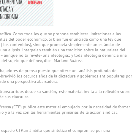
acífica. Como toda ley que se propone establecer limitaciones a las
illas del poder económico. Si bien fue enunciada como una ley que
í ( los contenidos), sino que promovía simplemente un estándar de
una elipsis- interpelan también una tradición sobre la naturaleza del
 – aunque no lo revele- una ideología:; y toda ideología denuncia una
 del sujeto que define», dice Mariano Suárez.
trabajadores de prensa puesto que ofrece un análisis profundo del
sobrevivió los oscuros años de la dictadura y gobiernos antipopulares por
esde una perspectiva abarcadora.
ranscurridos desde su sanción, este material invita a la reflexión sobre
de sus cláusulas.
Prensa (CTP) publica este material empujado por la necesidad de formar
 y a la vez con las herramientas primarias de la acción sindical.
el espacio CTP,un ámbito que sintetiza el compromiso por una