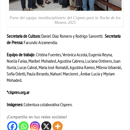
Parte del equipo interdisciplinario del Cispren para la Noche de los
Museos 2025
Secretaria de Cultura:
Daniel Díaz Romero y Rodrigo Savoretti.
Secretaría
de Prensa:
Facundo Arzamendia.
Equipo de trabajo
: Cristina Fuentes, Verónica Acosta, Eugenia Reyna,
Noelia Farías, Maribel Mohaded, Agustina Cabrera, Luciana Ontivero, Juan
Iturria, Lucas Cabral, María José Romaldi, Agustina Ramos, Milena Urbanski,
Sofía Odetti, Paula Berardo, Nahuel Marcionni , Ámbar Lucía y Myriam
Mohaded.
*cispren.org.ar
Imágenes:
Cobertura colaborativa Cispren.
¡Compartilo en tus redes sociales!