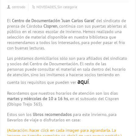
centrodo
NOVEDADES
,
Sin categoría
El
Centro de Documentación ‘Juan Carlos Garat’
del sindicato de
prensa de Córdoba
Cispren
, continúa con sus puertas abiertas al
público en el receso escolar de invierno. Hemos realizado una
selección de material disponible en nuestra biblioteca que
recomendamos a todos los interesados, para poder pasar el frío
con buenas lecturas.
Los préstamos domiciliarios sólo son para afiliados del sindicato
y socios del Centro de Documentación. El resto de las
personas puede consultar el material en sala dentro del horario
de atención, sino los invitamos a hacerse socios teniendo en
aquí
cuenta los requisitos que pueden ver
.
Recordamos que nuestros horarios de atención son los días
martes y miércoles de 10 a 16 hs
, en el subsuelo del Cispren
(Obispo Trejo 365).
Estos son los
libros recomendados
para este invierno, para
llevarlos de viaje o disfrutarlos en casa:
(Aclaración: hacer click en cada imagen para agrandarla. La
imagen en tamaño completo se abrirá en una nueva pestaña.)