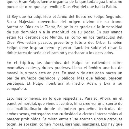
que el Gran Pulpo, fuente orgánica de la que toda agua brota, no
puede ser otro que ese temible Dios Vivo del que habla Pablo.
El Rey que ha adquirido el
Jardín
del Bosco es Felipe Segundo,
Sacra Majestad convencida del origen divino de su trono.
Auténtico Dios en la Tierra, Felipe lo es gracias a la inmensidad
de sus dominios y a la magnitud de su poder. En sus manos
están los destinos del Mundo, así como en los tentáculos del
Dios Vivo están pasado, presente y futuro del Orbe. También
Felipe debe inspirar fervor y terror; también sobre él recae la
doble tarea de señalar el camino y machacar a los desviados.
En el tríptico, los dominios del Pulpo se extienden sobre
montañas azules y dulces praderas. Llena el ámbito una luz de
maravilla, y todo está en paz. En medio de este edén nacen un
par de muñecos desnudos y pálidos. Más que felices, parecen
perplejos. El Pulpo nombrará al macho Adán, y Eva a su
compañera.
Eso, más o menos, en lo que respecta al Paraíso. Ahora, en el
panel primordial, que viene al centro, Irina cree ver una suerte de
spa multitudinario donde chapotean pequeños terrícolas de
ambos sexos, entregados con curiosidad a ciertos intercambios al
parecer prohibidos. Se miran entre sí, se acercan unos a otros, se
tocan, se abrazan, comen moras, naranjas, manzanas. Los hay que