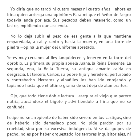
—Yo diría que no tardó ni cuatro meses ni cuatro años —ahora es
Irina quien arriesga una opinión—. Para mí que el Señor de Negro
todavía anda por acá. Sus pecados deben retenerlo, como un
lastre, impidiendo que ascienda.
—No lo deja subir el peso de esa gente a la que mantiene
emparedada, a cal y canto y hasta la muerte, en una torre de
piedra —opina la mujer del uniforme apretado.
Seres muy cercanos al Rey languidecen y fenecen en la torre del
oprobio. La primera, su propia abuela Juana, la Reina Demente. La
segunda, Ana, la Bella Tuerta, su antigua amante caída en
desgracia. El tercero, Carlos, su pobre hijo y heredero, perturbado
y contrahecho. Herreros y albañiles los han ido enrejando y
tapiando hasta que el último gramo de sol deja de alumbrarlos.
—Ojo, que todo tiene doble lectura —asegura el viejo que parece
nutria, atusándose el bigote y advirtiéndole a Irina que no se
confunda.
Felipe no se arrepiente de haber sido severo en los castigos, sino
de haberlo sido demasiado poco. No pide perdón por su
crueldad, sino por su excesiva indulgencia. Si se da golpes de
pecho, no es por haber orquestado los terrores inquisitoriales, ni