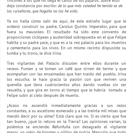
rincones a los que no llega el canto de los pájaros. Sobre esto
deja constancia por escrito:
de lo que más soledad he tenido es de
los ruiseñores, que hogaño no los he oído
.
Ya no halla cómo salir de aquí, de este extraño lugar que le
ordenó construir su padre, Carolus Quinto Imperator, para que
fuera su mausoleo. El resultado ha sido este convento de
proporciones ciclópeas y austeridad sobrepuesta en el que Felipe
habita y su padre yace, y que es a la vez palacio para los muertos
y cementerio para los vivos. En un mismo recinto dispusiste su
tumba y tu trono, le dice Irina.
Tres vigilantes del Palacio discuten entre ellos durante un
receso. Fuman y se toman un café que sirven de termo y que
acompañan con las ensaimadas que han traído del pueblo. Irina
los escucha; le hace gracia la pasión con que reviven una
querella que lleva cuatrocientos años dando vueltas sin ser
resuelta, y que gira en torno al tiempo que le habría tomado a
Felipe subir al cielo después de muerto.
¿Acaso no ascendió inmediatamente gracias a sus rezos
constantes, a su ascetismo esmerado y a las treinta mil misas que
mandó decir por su alma? Está claro que no. Si es cierto que fue
tan bueno, ¿qué lo retuvo en la Tierra? Las opiniones varían, la
polémica se enciende. Refunfuña con desagrado el vigilante
mayor, un viejo de bigotes y ojillos de nutria. Masculla que todo