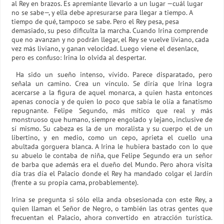
al Rey en brazos. Es apremiante llevarlo a un lugar —cuál lugar
no se sabe—, y ella debe apresurarse para llegar a tiempo. A
tiempo de qué, tampoco se sabe. Pero el Rey pesa, pesa
demasiado, su peso dificulta la marcha. Cuando Irina comprende
que no avanzan y no podrán llegar, el Rey se vuelve liviano, cada
vez más liviano, y ganan velocidad. Luego viene el desenlace,
pero es confuso: Irina lo olvida al despertar.
Ha sido un sueño intenso, vívido. Parece disparatado, pero
señala un camino. Crea un vínculo. Se diría que Irina logra
acercarse a la figura de aquel monarca, a quien hasta entonces
apenas conocía y de quien lo poco que sabía le olía a fanatismo
repugnante. Felipe Segundo, más mítico que real y más
monstruoso que humano, siempre engolado y lejano, inclusive de
sí mismo. Su cabeza es la de un moralista y su cuerpo el de un
libertino, y en medio, como un cepo, aprieta el cuello una
abultada gorguera blanca. A Irina le hubiera bastado con lo que
su abuelo le contaba de niña, que Felipe Segundo era un señor
de barba que además era el dueño del Mundo. Pero ahora visita
día tras día el Palacio donde el Rey ha mandado colgar el Jardín
(frente a su propia cama, probablemente).
Irina se pregunta si sólo ella anda obsesionada con este Rey, a
quien llaman el Señor de Negro, o también las otras gentes que
frecuentan el Palacio, ahora convertido en atracción turística.