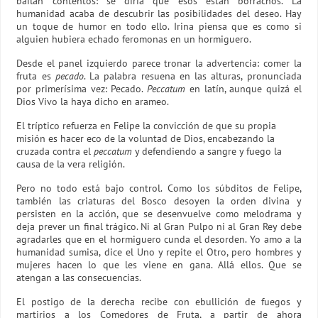
bailan contentos: se diría que ésos están borrachos. La
humanidad acaba de descubrir las posibilidades del deseo. Hay
un toque de humor en todo ello. Irina piensa que es como si
alguien hubiera echado feromonas en un hormiguero.
Desde el panel izquierdo parece tronar la advertencia: comer la
fruta es
pecado
. La palabra resuena en las alturas, pronunciada
por primerísima vez: Pecado.
Peccatum
en latín, aunque quizá el
Dios Vivo la haya dicho en arameo.
El tríptico refuerza en Felipe la convicción de que su propia
misión es hacer eco de la voluntad de Dios, encabezando la
cruzada contra el
peccatum
y defendiendo a sangre y fuego la
causa de la vera religión.
Pero no todo está bajo control. Como los súbditos de Felipe,
también las criaturas del Bosco desoyen la orden divina y
persisten en la acción, que se desenvuelve como melodrama y
deja prever un final trágico. Ni al Gran Pulpo ni al Gran Rey debe
agradarles que en el hormiguero cunda el desorden. Yo amo a la
humanidad sumisa, dice el Uno y repite el Otro, pero hombres y
mujeres hacen lo que les viene en gana. Allá ellos. Que se
atengan a las consecuencias.
El postigo de la derecha recibe con ebullición de fuegos y
martirios a los Comedores de Fruta, a partir de ahora