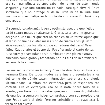
eso son pamplinas; quienes saben de reinos de este mundo
aseguran y que una corona no es nada, para qué sirve el único
sombrero que no protege ni de la lluvia ni de la luna. Irina
imagina al joven Felipe en la noche de su coronación: lunático y
empapado.
El segundo celador, más joven y optimista, asegura que Felipe
tardó cuatro meses en alcanzar la Gloria. La tercera integrante
del grupo, una mujer que casi no cabe en su uniforme, opina que
el lapso no fue de cuatro meses, sino de cuatro años. ¡Cuatro
años vagando por los silenciosos corredores del vacío! Vaya
fatiga. Cuatro años el bueno del Rey añorando el canto de los
ruiseñores y deambulando sin rumbo, con ese pie en ascuas,
hinchado como globo y atenazado por los filos de la artritis y el
veneno de la artrosis.
Yo me sentía como en
Game of Trones
, le dirá después Irina a su
hermana Diana. De todos modos, se anima a preguntarles a los
del termo de dónde sacan información sobre esa cronología
ultramundana. La miran con extrañeza, pero le responden con
cortesía. Ella es extranjera, eso se le nota, sobre todo en el
acento, y no tiene por qué saber que, en su momento, distintos
visionarios aseguraron haber comprobado con sus propios ojos
que Felipe subía al cielo. Pero no coincidieron al establecer la
fecha de tal suceso.