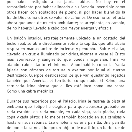
por haber instigado a su jauría rabiosa. No hay en él
remordimiento por haber alineado a su Armada Invencible como
otros hacen con soldaditos de plomo, ni por haber blandido la
Ira de Dios como otros se valen de cañones. De eso no se retracta
ahora que anda de muerto ambulante; se arrepiente, en cambio,
de no haberlo llevado a cabo con mayor energía y eficacia.
Un balcón interior, estratégicamente ubicado a un costado del
lecho real, se abre directamente sobre la capilla, que allá abajo
respira en mansedumbre de incienso y penumbra. Sobre el altar,
clavado en cruz e iluminado por cirios, alcanza a verse el Cristo
más aporreado y sangriento que pueda imaginarse. Irina va
atando cabos: tanto el Infernus Abominabilis como la Santa
Iglesia son cámaras de tortura, y exaltan por igual al cuerpo
destrozado. Cuerpos destrozados los que van quedando regados
también por América, el territorio conquistado. El Reino, una
carnicería. Irina piensa que el Rey está loco como una cabra.
Como una cabra mecánica.
Durante sus recorridos por el Palacio, Irina le rastrea la pista al
emblema que Felipe ha elegido para que aparezca grabado en
cada escalón, en cada mueble, en cada viga, cada piedra, cada
copa y cada plato; a lo mejor también bordado en sus camisas y
hasta en sus sábanas. Ese emblema es una parrilla. Una parrilla
de poner la carne al fuego: un objeto de martirio, un barbecue de