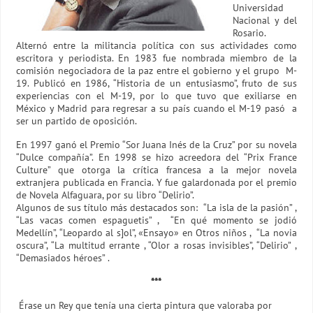
Universidad
Nacional y del
Rosario.
Alternó entre la militancia política con sus actividades como
escritora y periodista. En 1983 fue nombrada miembro de la
comisión negociadora de la paz entre el gobierno y el grupo M-
19. Publicó en 1986, “Historia de un entusiasmo”, fruto de sus
experiencias con el M-19, por lo que tuvo que exiliarse en
México y Madrid para regresar a su país cuando el M-19 pasó a
ser un partido de oposición.
En 1997 ganó el Premio “Sor Juana Inés de la Cruz” por su novela
“Dulce compañía”. En 1998 se hizo acreedora del “Prix France
Culture” que otorga la crítica francesa a la mejor novela
extranjera publicada en Francia. Y fue galardonada por el premio
de Novela Alfaguara, por su libro “Delirio”.
Algunos de sus título más destacados son: “La isla de la pasión” ,
“Las vacas comen espaguetis” , “En qué momento se jodió
Medellín”, “Leopardo al s]ol”, «Ensayo» en Otros niños , “La novia
oscura”, “La multitud errante , “Olor a rosas invisibles”, “Delirio” ,
“Demasiados héroes” .
***
Érase un Rey que tenía una cierta pintura que valoraba por