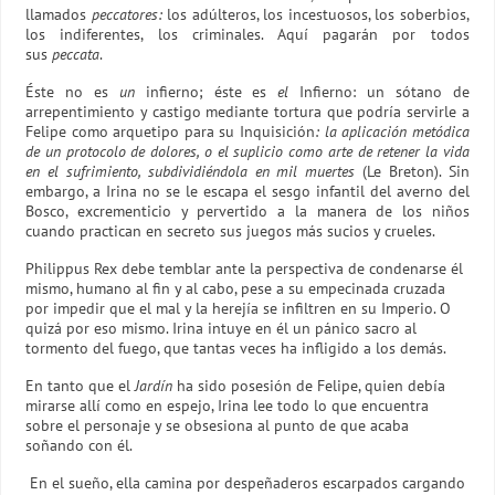
llamados
peccatores:
los adúlteros, los incestuosos, los soberbios,
los indiferentes, los criminales. Aquí pagarán por todos
sus
peccata
.
Éste no es
un
infierno; éste es
el
Infierno: un sótano de
arrepentimiento y castigo mediante tortura que podría servirle a
Felipe como arquetipo para su Inquisición
: la aplicación metódica
de un protocolo de dolores, o el suplicio como arte de retener la vida
en el sufrimiento, subdividiéndola en mil muertes
(Le Breton). Sin
embargo, a Irina no se le escapa el sesgo infantil del averno del
Bosco, excrementicio y pervertido a la manera de los niños
cuando practican en secreto sus juegos más sucios y crueles.
Philippus Rex debe temblar ante la perspectiva de condenarse él
mismo, humano al fin y al cabo, pese a su empecinada cruzada
por impedir que el mal y la herejía se infiltren en su Imperio. O
quizá por eso mismo. Irina intuye en él un pánico sacro al
tormento del fuego, que tantas veces ha infligido a los demás.
En tanto que el
Jardín
ha sido posesión de Felipe, quien debía
mirarse allí como en espejo, Irina lee todo lo que encuentra
sobre el personaje y se obsesiona al punto de que acaba
soñando con él.
En el sueño, ella camina por despeñaderos escarpados cargando