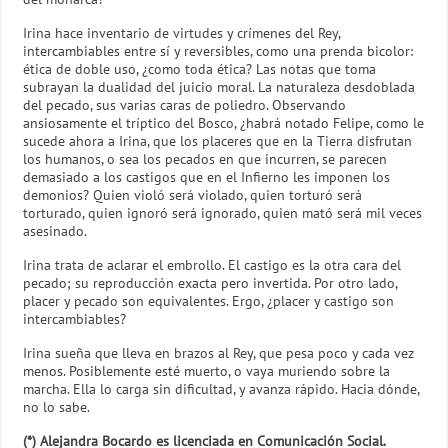
Irina hace inventario de virtudes y crímenes del Rey,
intercambiables entre sí y reversibles, como una prenda bicolor:
ética de doble uso, ¿como toda ética? Las notas que toma
subrayan la dualidad del juicio moral. La naturaleza desdoblada
del pecado, sus varias caras de poliedro. Observando
ansiosamente el tríptico del Bosco, ¿habrá notado Felipe, como le
sucede ahora a Irina, que los placeres que en la Tierra disfrutan
los humanos, o sea los pecados en que incurren, se parecen
demasiado a los castigos que en el Infierno les imponen los
demonios? Quien violó será violado, quien torturó será
torturado, quien ignoró será ignorado, quien mató será mil veces
asesinado.
Irina trata de aclarar el embrollo. El castigo es la otra cara del
pecado; su reproducción exacta pero invertida. Por otro lado,
placer y pecado son equivalentes. Ergo, ¿placer y castigo son
intercambiables?
Irina sueña que lleva en brazos al Rey, que pesa poco y cada vez
menos. Posiblemente esté muerto, o vaya muriendo sobre la
marcha. Ella lo carga sin dificultad, y avanza rápido. Hacia dónde,
no lo sabe.
(*) Alejandra Bocardo es licenciada en Comunicación Social.