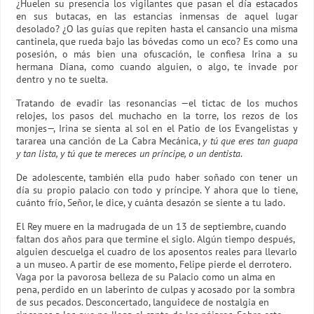
¿Huelen su presencia los vigilantes que pasan el día estacados
en sus butacas, en las estancias inmensas de aquel lugar
desolado? ¿O las guías que repiten hasta el cansancio una misma
cantinela, que rueda bajo las bóvedas como un eco? Es como una
posesión, o más bien una ofuscación, le confiesa Irina a su
hermana Diana, como cuando alguien, o algo, te invade por
dentro y no te suelta.
Tratando de evadir las resonancias —el tictac de los muchos
relojes, los pasos del muchacho en la torre, los rezos de los
monjes—, Irina se sienta al sol en el Patio de los Evangelistas y
tararea una canción de La Cabra Mecánica,
y tú que eres tan guapa
y tan lista, y tú que te mereces un príncipe, o un dentista
.
De adolescente, también ella pudo haber soñado con tener un
día su propio palacio con todo y príncipe. Y ahora que lo tiene,
cuánto frío, Señor, le dice, y cuánta desazón se siente a tu lado.
El Rey muere en la madrugada de un 13 de septiembre, cuando
faltan dos años para que termine el siglo. Algún tiempo después,
alguien descuelga el cuadro de los aposentos reales para llevarlo
a un museo. A partir de ese momento, Felipe pierde el derrotero.
Vaga por la pavorosa belleza de su Palacio como un alma en
pena, perdido en un laberinto de culpas y acosado por la sombra
de sus pecados. Desconcertado, languidece de nostalgia en