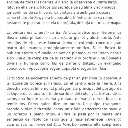
encima de todas las demás. A diario la observaba durante largo
rato: en ella veía cifrados los secretos de su alma y adivinados
los confines de su Imperio. La pintura era ambigua y oscura,
como el propio Rey, y era inabarcable, infinita, como su reino.
Justamente por eso le servía de brújula, de hoja de ruta, de mapa.
La pintura era
El jardín de las delicias
, tríptico que Hieronymus
Bosch había pintado en un arrebato genial y alucinatorio. Ante
los ojos de Irina, este famoso
Jardín
se extiende como un gran
teatro del mundo, prodigiosamente onírico. Si el Bosco lo
hubiera escrito o filmado, en vez de pintado, el resultado habría
sido una guía completa de lo sagrado y lo profano: una Comedia
divina y humana como las de Dante o Balzac; un evangelio
apócrifo; un Apocalipsis según Coppola o según San Juan.
El tríptico se encuentra abierto de par en par. Irina lo observa. A
la izquierda Gorece el Paraíso. En el centro está la Tierra. A la
derecha arde el Infierno. El protagonista principal del postigo de
la izquierda es una suerte de surtidor del color y la textura de la
carne, una fuente cabezona y dotada de varias ramas, brazos o
tentáculos. Como quien dice un pulpo. Un pulpo rozagante,
orondo y bien hidratado, como un riñón perfectamente sano o
un corazón a pleno ritmo. A Irina le pasa por la mente una
sentencia de Pablo de Tarso que la hace estremecer:
Horrenda
cosa es caer en manos del Dios Vivo
. De repente, ella comprende