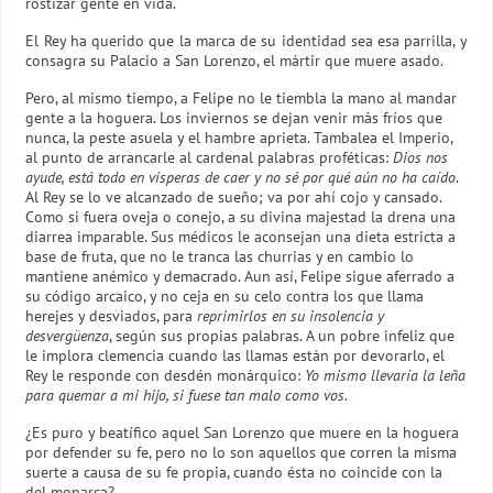
rostizar gente en vida.
El Rey ha querido que la marca de su identidad sea esa parrilla, y
consagra su Palacio a San Lorenzo, el mártir que muere asado.
Pero, al mismo tiempo, a Felipe no le tiembla la mano al mandar
gente a la hoguera. Los inviernos se dejan venir más fríos que
nunca, la peste asuela y el hambre aprieta. Tambalea el Imperio,
al punto de arrancarle al cardenal palabras proféticas:
Dios nos
ayude, está todo en vísperas de caer y no sé por qué aún no ha caído
.
Al Rey se lo ve alcanzado de sueño; va por ahí cojo y cansado.
Como si fuera oveja o conejo, a su divina majestad la drena una
diarrea imparable. Sus médicos le aconsejan una dieta estricta a
base de fruta, que no le tranca las churrias y en cambio lo
mantiene anémico y demacrado. Aun así, Felipe sigue aferrado a
su código arcaico, y no ceja en su celo contra los que llama
herejes y desviados, para
reprimirlos en su insolencia y
desvergüenza
, según sus propias palabras. A un pobre infeliz que
le implora clemencia cuando las llamas están por devorarlo, el
Rey le responde con desdén monárquico:
Yo mismo llevaría la leña
para quemar a mi hijo, si fuese tan malo como vos.
¿Es puro y beatífico aquel San Lorenzo que muere en la hoguera
por defender su fe, pero no lo son aquellos que corren la misma
suerte a causa de su fe propia, cuando ésta no coincide con la
del monarca?