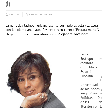
(I)
centrodo
Periodístas que leen
La narrativa latinoamericana escrita por mujeres esta vez llega
con la colombiana Laura Restrepo y su cuento “Peccata mundi”,
elegido por la comunicadora social
Alejandra Bocardo
(*).
Laura
Restrepo
es
escritora
colombiana.
Estudió
Filosofía y
Letras e la
Universidad
de los Andes y
luego Ciencias
Políticas. Dio
clases de
literatura en la