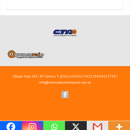
Obispo Trejo 365 - Bº Centro | T. (0351) 4243517/4217849/4253759 |
info@centrodocumentacion.com.ar