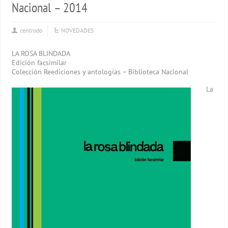
Nacional – 2014
centrodo
NOVEDADES
LA ROSA BLINDADA
Edición facsimilar
Colección Reediciones y antologías – Biblioteca Nacional
La