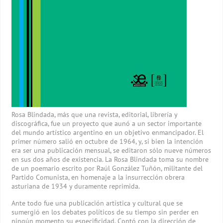
Rosa Blindada, más que una revista, editorial, librería y
discográfica, fue un proyecto que aunó a un sector importante
del mundo artístico argentino en un objetivo enmancipador. El
primer número salió en octubre de 1964, y, si bien la intención
era ser una publicación mensual, se editaron sólo nueve números
en sus dos años de existencia. La Rosa Blindada toma su nombre
de un poemario escrito por Raúl González Tuñón, militante del
Partido Comunista, en homenaje a la insurrección obrera
asturiana de 1934 y duramente reprimida.
Ante todo fue una publicación artística y cultural que se
sumergió en los debates políticos de su tiempo sin perder en
ningún momento su especificidad. Contó con la dirección de