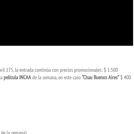
 abril 275, la entrada continúa con precios promocionales: $ 1.500
la
película INCAA
de la semana, en este caso
“Chau Buenos Aires”
$ 400
A de la semana)