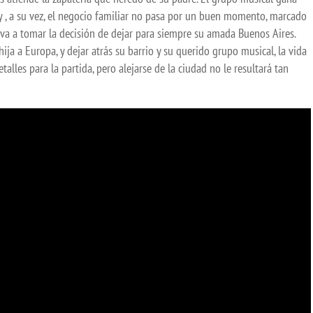
 , a su vez, el negocio familiar no pasa por un buen momento, marcado
lleva a tomar la decisión de dejar para siempre su amada Buenos Aires.
ja a Europa, y dejar atrás su barrio y su querido grupo musical, la vida
talles para la partida, pero alejarse de la ciudad no le resultará tan