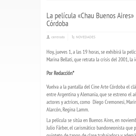
La película «Chau Buenos Aires» s
Córdoba
centrodo
NOVEDADES
Hoy, jueves 1, a las 19 horas, se exhibirá la pe
Marina Bellati, que retrata la crisis del 2001, la
Por Redacción*
Vuelva a la pantalla del Cine Arte Córdoba el c
entre Argentina y Alemania, que se estreno el a
actores y actrices, como Diego Cremonesi, Marin
Alarcón, Regina Lamm.
La película se sitúa en Buenos Aires, en noviemb
Julio Färber, el carismático bandoneonista que 
quinteto de tango de clase trabajadora y ademá