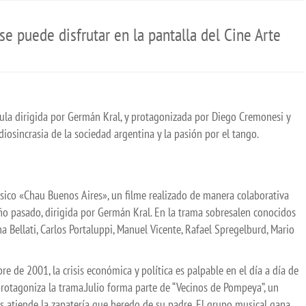
e puede disfrutar en la pantalla del Cine Arte
lícula dirigida por Germán Kral, y protagonizada por Diego Cremonesi y
 idiosincrasia de la sociedad argentina y la pasión por el tango.
lásico «Chau Buenos Aires», un filme realizado de manera colaborativa
ño pasado, dirigida por Germán Kral. En la trama sobresalen conocidos
a Bellati, Carlos Portaluppi, Manuel Vicente, Rafael Spregelburd, Mario
re de 2001, la crisis económica y política es palpable en el día a día de
protagoniza la trama.Julio forma parte de “Vecinos de Pompeya”, un
s atiende la zapatería que heredo de su padre. El grupo musical gana