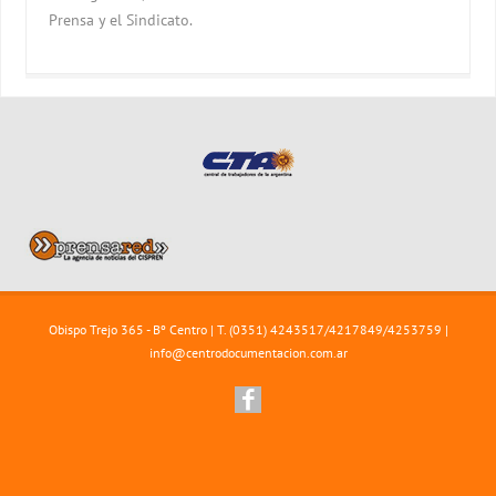
Prensa y el Sindicato.
Obispo Trejo 365 - Bº Centro | T. (0351) 4243517/4217849/4253759 |
info@centrodocumentacion.com.ar