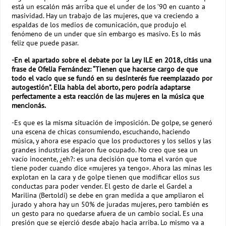
está un escalón más arriba que el under de los ’90 en cuanto a
masividad. Hay un trabajo de las mujeres, que va creciendo a
espaldas de los medios de comunicación, que produjo el
fenómeno de un under que sin embargo es masivo. Es lo más
feliz que puede pasar.
-En el apartado sobre el debate por la Ley ILE en 2018, citás una
frase de Ofelia Fernández: “Tienen que hacerse cargo de que
todo el vacío que se fundó en su desinterés fue reemplazado por
autogestión”. Ella habla del aborto, pero podría adaptarse
perfectamente a esta reacción de las mujeres en la música que
mencionás.
-Es que es la misma situación de imposición. De golpe, se generó
una escena de chicas consumiendo, escuchando, haciendo
música, y ahora ese espacio que los productores y los sellos y las
grandes industrias dejaron fue ocupado. No creo que sea un
vacío inocente, ¿eh?: es una decisión que toma el varón que
tiene poder cuando dice «mujeres ya tengo». Ahora las minas les
explotan en la cara y de golpe tienen que modificar ellos sus
conductas para poder vender. El gesto de darle el Gardel a
Marilina (Bertoldi) se debe en gran medida a que ampliaron el
jurado y ahora hay un 50% de juradas mujeres, pero también es
un gesto para no quedarse afuera de un cambio social. Es una
presión que se ejerció desde abajo hacia arriba. Lo mismo va a