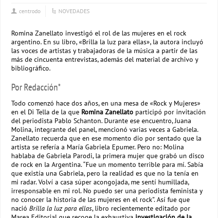
centrodo
NOVEDADES
Romina Zanellato investigó el rol de las mujeres en el rock
argentino. En su libro, «Brilla la luz para ellas», la autora incluyó
las voces de artistas y trabajadoras de la música a partir de las
más de cincuenta entrevistas, además del material de archivo y
bibliográfico.
Por Redacción*
Todo comenzó hace dos años, en una mesa de «Rock y Mujeres»
en el Di Tella de la que
Romina Zanellato
participó por invitación
del periodista Pablo Schanton. Durante ese encuentro, Juana
Molina, integrante del panel, mencionó varias veces a Gabriela.
Zanellato recuerda que en ese momento dio por sentado que la
artista se refería a María Gabriela Epumer. Pero no: Molina
hablaba de Gabriela Parodi, la primera mujer que grabó un disco
de rock en la Argentina. “Fue un momento terrible para mí. Sabía
que existía una Gabriela, pero la realidad es que no la tenía en
mi radar. Volví a casa súper acongojada, me sentí humillada,
irresponsable en mi rol. No puedo ser una periodista feminista y
no conocer la historia de las mujeres en el rock”. Así fue que
nació
Brilla la luz para ellas
, libro recientemente editado por
Marea Editorial que recoge la exhaustiva
investigación de la