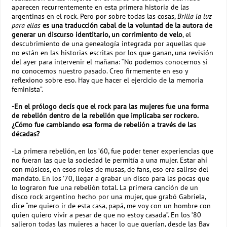
aparecen recurrentemente en esta primera historia de las
argentinas en el rock. Pero por sobre todas las cosas,
Brilla la luz
para ellas
es una traducción cabal de la voluntad de la autora de
generar un discurso identitario, un corrimiento de velo
, el
descubrimiento de una genealogía integrada por aquellas que
no están en las historias escritas por los que ganan, una revisión
del ayer para intervenir el mañana: “No podemos conocernos si
no conocemos nuestro pasado. Creo firmemente en eso y
reflexiono sobre eso. Hay que hacer el ejercicio de la memoria
feminista”.
-En el prólogo decís que el rock para las mujeres fue una forma
de rebelión dentro de la rebelión que implicaba ser rockero.
¿Cómo fue cambiando esa forma de rebelión a través de las
décadas?
-La primera rebelión, en los ’60, fue poder tener experiencias que
no fueran las que la sociedad le permitía a una mujer. Estar ahí
con músicos, en esos roles de musas, de fans, eso era salirse del
mandato. En los ’70, llegar a grabar un disco para las pocas que
lo lograron fue una rebelión total. La primera canción de un
disco rock argentino hecho por una mujer, que grabó Gabriela,
dice “me quiero ir de esta casa, papá, me voy con un hombre con
quien quiero vivir a pesar de que no estoy casada”. En los ’80
salieron todas las mujeres a hacer lo que querían, desde las Bay