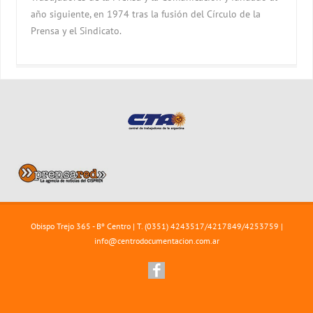
año siguiente, en 1974 tras la fusión del Círculo de la
Prensa y el Sindicato.
Obispo Trejo 365 - Bº Centro | T. (0351) 4243517/4217849/4253759 |
info@centrodocumentacion.com.ar