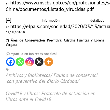
https://www.mscbs.gob.es/en/profesionales/s
en
China/documentos/Listado_virucidas.pdf
.
[4]
Información detallada
https://elpais.com/sociedad/2020/03/13/act
en
31/01/2020)
(*) Área de Conservación Prevntiva: Cristina Fuentes y Lorena
Ver
gara
¡Compartilo en tus redes sociales!
Archivos y Bibliotecas/ Equipo de conservaci
´çon preventiva del diario Córdoba/
,
Covid19 y libros; Protocolo de actuación en
libros ante el Covid19