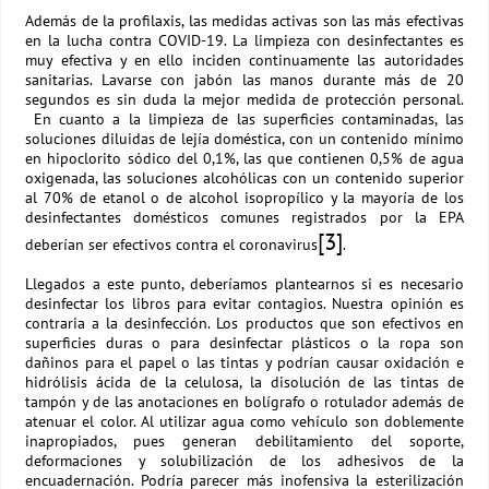
Además de la profilaxis, las medidas activas son las más efectivas
en la lucha contra COVID-19. La limpieza con desinfectantes es
muy efectiva y en ello inciden continuamente las autoridades
sanitarias. Lavarse con jabón las manos durante más de 20
segundos es sin duda la mejor medida de protección personal.
En cuanto a la limpieza de las superficies contaminadas, las
soluciones diluidas de lejía doméstica, con un contenido mínimo
en hipoclorito sódico del 0,1%, las que contienen 0,5% de agua
oxigenada, las soluciones alcohólicas con un contenido superior
al 70% de etanol o de alcohol isopropílico y la mayoría de los
desinfectantes domésticos comunes registrados por la EPA
[3]
deberían ser efectivos contra el coronavirus
.
Llegados a este punto, deberíamos plantearnos si es necesario
desinfectar los libros para evitar contagios. Nuestra opinión es
contraria a la desinfección. Los productos que son efectivos en
superficies duras o para desinfectar plásticos o la ropa son
dañinos para el papel o las tintas y podrían causar oxidación e
hidrólisis ácida de la celulosa, la disolución de las tintas de
tampón y de las anotaciones en bolígrafo o rotulador además de
atenuar el color. Al utilizar agua como vehículo son doblemente
inapropiados, pues generan debilitamiento del soporte,
deformaciones y solubilización de los adhesivos de la
encuadernación. Podría parecer más inofensiva la esterilización