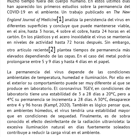
mucho tiempo fuera del cuerpo humano. En estos últimos días
han aparecido los primeros estudios sobre la permanencia del
COVID-19 en el ambiente. Un trabajo publicado en
The New
[1]
England Journal of Medicine
analiza la persistencia del virus en
diferentes superficies y concluye que puede mantenerse viable,
en el aire, hasta 3 horas, 4 sobre el cobre, hasta 24 horas en el
cartón. En los plásticos y el acero inoxidable el virus se mantenía
en niveles de actividad hasta 72 horas después. Sin embargo,
[2]
otro artículo reciente
plantea tiempos de permanencia más
elevados dependiendo de las cepas. En el caso del metal podría
prolongarse entre 5 y 9 días y hasta 4 días en el papel.
La permanencia del virus depende de las condiciones
ambientales de temperatura, humedad e iluminación. Por ello en
el exterior su comportamiento puede ser muy diferente al que se
produce en laboratorio. El coronavirus TGEV, en condiciones de
laboratorio tiene una estabilidad de 3 a 28 días a 20ºC, pero a
4ºC su permanencia se incrementa a 28 días. A 30ºC, desaparece
entre 4 y 96 horas (Kampf, 2020). También es lógico pensar que,
en ambientes húmedos, el virus tendría una estabilidad mayor
que en condiciones de sequedad. Finalmente, es de sobra
conocido el efecto desinfectante de la radiación ultravioleta: la
excesiva iluminación natural en días fuertemente soleados
contribuye a reducir la carga viral en el ambiente.