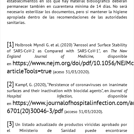
establecimientos en los que hay material bibliográfico deberán
permanecer también en cuarentena mínima de 14 días. No será
necesario esterilizar los documentos, pero sí mantener la higiene
apropiada dentro de las recomendaciones de las autoridades
sanitarias.
[1]
Holbrook Myndi G. et al. (2020) “Aerosol and Surface Stability
of SARS-CoV-2 as Compared with SARS-CoV-1”, en
The New
England Journal of Medicine
, disponible
https://www.nejm.org/doi/pdf/10.1056/NEJM
en
articleTools=true
(aceso 31/03/2020).
[2]
Kampf, G. (2020), “Persistence of coronaviruses on inanimate
surfaces and their inactivation with biocidal agents”, en
Journal of
Hospital Infection
, disponible
https://www.journalofhospitalinfection.com/a
en
6701(20)30046-3/pdf
(acceso 31/03/2020).
[3]
Un listado actualizado de productos viricidas aprobado por
el Ministerio de Sanidad puede encontrarse