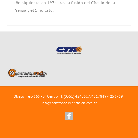
año siguiente, en 1974 tras la fusión del Círculo de la
Prensa y el Sindicato.
Obispo Trejo 365 - Bº Centro | T. (0351) 4243517/4217849/4253759 |
info@centrodocumentacion.com.ar