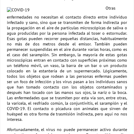
Otras
enfermedades no necesitan el contacto directo entre individuo
infectado y sano, sino que se transmiten de forma indirecta por
la propagación en el aire de partículas microscópicas de saliva o
agua producidas por la persona infectada al toser o estornudar.
Esas gotas pueden recorrer pequeñas distancias, habitualmente
no más de dos metros desde el emisor. También pueden
permanecer suspendidas en el aire durante varias horas, como es
el caso del sarampión. Sin embargo, la mayoría de estas gotas
microscópicas entran en contacto con superficies próximas como
un teléfono móvil, un vaso, la barra de un bar o un producto
colocado en la estantería de un supermercado. Lógicamente,
todos los objetos que rodean a las personas enfermas pueden
ser un foco de infección y los virus pasan a los individuos sanos
que han tomado contacto con los objetos contaminados y
después han tocado con las manos sus ojos, la nariz o la boca.
Las enfermedades que se trasmiten por esta vía son, entre otras,
la varicela, el resfriado común, la conjuntivitis, el sarampión y el
COVID-19. El contacto o picadura con animales que sirven de
huésped es otra forma de trasmisión indirecta, pero aquí no nos
interesa.
Afortunadamente, el virus no puede permanecer activo durante