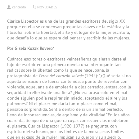
centrodo
NOVEDADES
Clarice Lispector es una de las grandes escritoras del siglo XX
porque en ella se condensan preguntas claves de la estética y la
filosofía: sobre la libertad, el arte y el lugar de la mujer escritora,
que desafía lo que se espera del pensar y escribir de las mujeres.
Por Gisela Kozak Rovero
*
Cuántos escritores o escritoras veinteañeros quisieran darse el
lujo de escribir en una primera novela una interrogante tan
radical sobre la libertad como la que se hace Joana, la
protagonista de
Cerca del corazón salvaje
(1944): “¿Qué sería si no
aquella sensación de fuerza contenida, a punto de reventar con
violencia, aquel ansia de emplearla a ojos cerrados, entera, con la
seguridad irreflexiva de una fiera? ¿No era acaso solo en el mal
donde alguien podía respirar sin miedo, aceptando el aire y los
pulmones? Ni el placer me daría tanto placer como el mal,
pensaba sorprendida. Sentía dentro de sí un animal perfecto,
lleno de inconsecuencias, de egoísmo y de vitalidad.”En los años
cuarenta, tiempo de una guerra cuyas consecuencias modelaron
el planeta, Clarice Lispector (1920-1977) se pregunta, con
espíritu nietzscheano, por los límites de la moral, esos límites
que en el caso de la mujer implican su cuerpo y su albedrío.