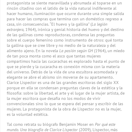
protagonista se siente maravillada y abrumada al toparse en un
rincón citadino con el latido de la vida natural indiferente al
hacer humano, iluminación que ocurre durante una simple salida
para hacer las compras que termina con un doméstico regreso a
casa, sin consecuencias. “El huevo y la gallina” (
La legión
extranjera,
1964), irónica y genial historia del huevo y del destino
de las gallinas como reproductoras, condensa las preguntas
sobre el cuerpo femenino como instrumento de otros: qué tonta
la gallina que se cree libre y no medio de la naturaleza y del
alimento ajeno. En la novela
La pasión según GH
(1964), un miedo
de tan poca monta como el asco que tantas mujeres
compartimos hacia las cucarachas es explorado hasta el punto de
que se pierde y la cucaracha es conexión misma con la materia
del universo. Detrás de la vida de una escultora acomodada y
elegante se abre el abismo sin moverse de su apartamento.
Clarice Lispector es una de las grandes escritoras del siglo XX
porque en ella se condensan preguntas claves de la estética y la
filosofía: sobre la libertad, el arte y el lugar de la mujer artista, de
la mujer escritora que desafía no los modos de vivir
convencionales sino lo que se espera del pensar y escribir de las
mujeres. La protagonista de la obra de Lispector no es la mujer,
es la voluntad estética.
Tal como retrata su biógrafo Benjamin Moser en
Por qué este
mundo. Una biografía de Clarice Lispector
(2009)
,
Lispector, más