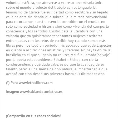
voluntad estética, por atreverse a expresar una mirada única
sobre el mundo producto del trabajo con el lenguaje. El
feminismo de Clarice fue su libertad como escritora y su legado
es la palabra sin rienda, que sobrepuja la mirada convencional
para recordarnos nuestra esencial conexión con el mundo, no
solo como sociedad e historia sino como vivencia del cuerpo, la
consciencia y los sentidos. Existió para la literatura con una
valentía que ya quisiéramos tener tantas mujeres escritoras
entrampadas con los retos de escribir hoy, cuando somos más
libres pero nos tocó un período más apocado que el de Lispector
en cuanto a aspiraciones artísticas y literarias. No hay texto de la
brasileña en el que su genio no reluzca, y si fue llamada “salvaje”
por la poeta estadounidense Elizabeth Bishop, con cierta
condescendencia qué duda cabe, es porque la cualidad de su
talento parecía una suerte de don natural e imperturbable que
avanzó con tino desde sus primeros hasta sus últimos textos.
(
*) Para www.letraslibres.com
Imagen: www.hablandoconletras.es
¡Compartilo en tus redes sociales!