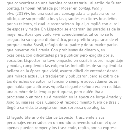
que convertirse en una heroína contestataria –al estilo de Susan
Sontag, también retratada por Moser en
Sontag. Vida y
obra
(2019)–, fue una escritora consagrada a la palabra como
oficio, que sorprendió a los y las grandes escritores brasileños
por su talento, el cual le reconocieron. Igual, cumplió con el rol
de esposa y madre. En Lispector se encarnan las paradojas de la
mujer escritora que pudo vivir cómodamente, tal como se lo
aseguraba su esposo diplomático, pero prefirió separarse de él
porque amaba Brasil, refugio de su padre y de su madre parias
que huyeron de Ucrania. Con problemas de dinero y, en
ocasiones, con dificultades para publicar pero exigida por su
vocación, Lispector no tuvo empacho en escribir sobre maquillaje
y modas, cumpliendo las exigencias ineludibles de su espléndida
belleza en la época que vivió, asunto difícil de entender desde
una mirada actual. La tradujeron y publicaron, pero el cobro de
los derechos de autor no funcionó siempre adecuadamente, así
que había que aplicarse. Aquella elegante señora era en realidad
una cumbre de la lengua portuguesa, pero quién iba a
proclamarlo en toda su dimensión en la época de Jorge Amado y
João Guimaraes Rosa. Cuando el reconocimiento fuera de Brasil
llegó a su vida, lo aceptó con más sorpresa que alegría.
El legado literario de Clarice Lispector trasciende a sus
personajes encerrados en un mundo convencional con el que
apenas pueden romper y los trasciende, repito, por su expresa