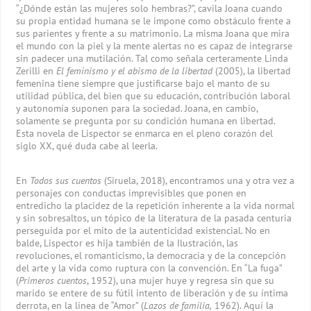
“¿Dónde están las mujeres solo hembras?”, cavila Joana cuando
su propia entidad humana se le impone como obstáculo frente a
sus parientes y frente a su matrimonio. La misma Joana que mira
el mundo con la piel y la mente alertas no es capaz de integrarse
sin padecer una mutilación. Tal como señala certeramente Linda
Zerilli en
El feminismo y el abismo de la libertad
(2005), la libertad
femenina tiene siempre que justificarse bajo el manto de su
utilidad pública, del bien que su educación, contribución laboral
y autonomía suponen para la sociedad. Joana, en cambio,
solamente se pregunta por su condición humana en libertad.
Esta novela de Lispector se enmarca en el pleno corazón del
siglo XX, qué duda cabe al leerla.
En
Todos sus cuentos
(Siruela, 2018), encontramos una y otra vez a
personajes con conductas imprevisibles que ponen en
entredicho la placidez de la repetición inherente a la vida normal
y sin sobresaltos, un tópico de la literatura de la pasada centuria
perseguida por el mito de la autenticidad existencial. No en
balde, Lispector es hija también de la Ilustración, las
revoluciones, el romanticismo, la democracia y de la concepción
del arte y la vida como ruptura con la convención. En “La fuga”
(
Primeros cuentos
, 1952), una mujer huye y regresa sin que su
marido se entere de su fútil intento de liberación y de su íntima
derrota, en la línea de “Amor” (
Lazos de familia,
1962). Aquí la