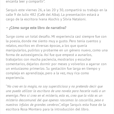
encanta leer y compartir”.
Sarquís este viernes 26, a las 20 y 30, compartirá su trabajo en la
calle 9 de Julio 482 (Café del Alba). La presentación estará a
cargo de la escritora Ivana Alochis y Silvia Nataloni.
– ¿Cómo surge este libro de narrativa?
Surge como un total desafío. Mi experiencia casi siempre fue con
la poesía, donde me siento muy a gusto. Pero tenía cuentos y
relatos, escritos en diversas épocas, a los que quería
manipularlos, pulirlos y probarme en un género nuevo, como una
forma de autoexigencia. Así fue que empecé a aunarlos,
trabajarlos con mucha paciencia, mostrarlos y escuchar
comentarios, dejarlos dormir por meses y volverlos a agarrar con
un entusiasmo primerizo. Su gestación fue larga en tiempo y
compleja en aprendizaje, pero a la vez, muy rica como
experiencia.
“
No creo en la magia, no soy supersticiosa y no pretendo decir que
una pueda utilizar la escritura de una novela para hacerle vudú a un
enemigo. Pero sí creo en el misterio, esto es, creo que la vida es un
misterio descomunal del que apenas rascamos la cascarilla, pese a
nuestras ínfulas de grandes cerebros”,
elige Sarquís esta frase de la
escritora Rosa Montero para la introducción del libro.