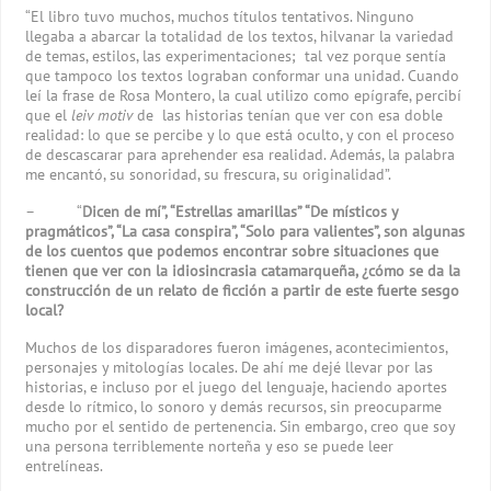
“El libro tuvo muchos, muchos títulos tentativos. Ninguno
llegaba a abarcar la totalidad de los textos, hilvanar la variedad
de temas, estilos, las experimentaciones; tal vez porque sentía
que tampoco los textos lograban conformar una unidad. Cuando
leí la frase de Rosa Montero, la cual utilizo como epígrafe, percibí
que el
leiv motiv
de las historias tenían que ver con esa doble
realidad: lo que se percibe y lo que está oculto, y con el proceso
de descascarar para aprehender esa realidad. Además, la palabra
me encantó, su sonoridad, su frescura, su originalidad”.
– “
Dicen de mí”, “Estrellas amarillas” “De místicos y
pragmáticos”, “La casa conspira”, “Solo para valientes”, son algunas
de los cuentos que podemos encontrar sobre situaciones que
tienen que ver con la idiosincrasia catamarqueña, ¿cómo se da la
construcción de un relato de ficción a partir de este fuerte sesgo
local?
Muchos de los disparadores fueron imágenes, acontecimientos,
personajes y mitologías locales. De ahí me dejé llevar por las
historias, e incluso por el juego del lenguaje, haciendo aportes
desde lo rítmico, lo sonoro y demás recursos, sin preocuparme
mucho por el sentido de pertenencia. Sin embargo, creo que soy
una persona terriblemente norteña y eso se puede leer
entrelíneas.