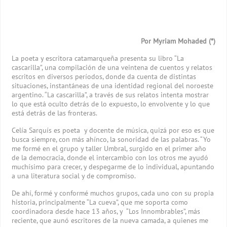
Por Myriam Mohaded (*)
La poeta y escritora catamarqueña presenta su libro “La
cascarilla”, una compilación de una veintena de cuentos y relatos
escritos en diversos períodos, donde da cuenta de distintas
situaciones, instantáneas de una identidad regional del noroeste
argentino. “La cascarilla”, a través de sus relatos intenta mostrar
lo que está oculto detrás de lo expuesto, lo envolvente y lo que
está detrás de las fronteras.
Celía Sarquís es poeta y docente de música, quizá por eso es que
busca siempre, con más ahínco, la sonoridad de las palabras. “Yo
me formé en el grupo y taller Umbral, surgido en el primer año
de la democracia, donde el intercambio con los otros me ayudó
muchísimo para crecer, y despegarme de lo individual, apuntando
a una literatura social y de compromiso.
De ahí, formé y conformé muchos grupos, cada uno con su propia
historia, principalmente “La cueva”, que me soporta como
coordinadora desde hace 13 años, y “Los Innombrables”, más
reciente, que aunó escritores de la nueva camada, a quienes me