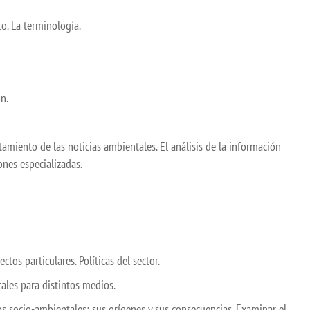
co. La terminología.
n.
miento de las noticias ambientales. El análisis de la información
nes especializadas.
os particulares. Políticas del sector.
ales para distintos medios.
s socio-ambientales; sus orígenes y sus consecuencias. Examinar el