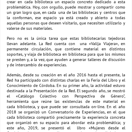
crear en cada biblioteca un espacio concreto dedicado a esta
problemática. Hoy, con orgullo, puede mostrar y compartir como
un gran logro que, en cada una de las bibliotecas y centros que
la conforman, ese espacio ya está creado y abierto a todas
aquellas personas que deseen visitarlo, que necesiten utilizarlo y
valerse de sus materiales.
Pero no es la única tarea que estas bibliotecarias tejedoras
llevan adelante. La Red cuenta con una «Valija Viajera», en
permanente circulación, que contiene material en distintos
soportes, y viaja de biblioteca en biblioteca para que los mismos
se presten y, a la vez, que ayuden a generar talleres de discusión
y de intercambio de experiencias.
Además, desde su creación en el año 2016 hasta el presente, la
Red ha participado con distintas charlas en la Feria del Libro y el
Conocimiento de Córdoba. En su primer año, la actividad estuvo
destinada a la Presentación de la Red. El segundo año, se mostró
el «Catálogo Colectivo con Perspectiva de Género”,
herramienta que reúne las existencias de este material en
cada biblioteca, y que puede ser consultada on-line. En el año
2018 se organizó un Conversatorio de Experiencias, en el que
cada biblioteca compartió precisamente la experiencia concreta
que organizó en su espacio para abordar esta problemática; y
este año, 2019, se presentó el libro «Mujeres desde el