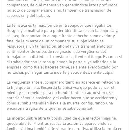
compañeros, de qué manera van generándose lazos profundos
no sólo de compañerismo sino, también, de transmisión de
saberes en y del trabajo.
La temática es la reacción de un trabajador que negaba los
riesgos y el maltrato para poder identificarse con la empresa y,
así, seguir soportando aunque frente al hecho conmovedor y
final de la muerte de un compañero su subjetividad se
resquebraja. En la narración, ahonda y va transmitiendo los
sentimientos de culpa, de resignación, de vergüenza del
trabajador en distintas circunstancias, frente al fuego. Es como si
el trabajador con la ropa quemase la parte suya adherida a la
empresa, como fue el hacerse carne, se siente avergonzado por
no luchar, por negar tanta muerte y accidentes, siente culpa.
La vergüenza ante el compañero también aparece en relación a
la hija que lo mira. Recuerda la única vez que pudo vencer el
miedo y ser rebelde, para no hundir tanto su autoestima. Se
aprecia cómo la ansiedad y el callar hacen que se accidenten y
cómo el hablar también lleva a la muerte, configurando una
encerrona trágica de la que no se sabe cómo salir.
La incertidumbre abre la posibilidad de que el lector imagine,
queda abierto. Mientras realiza la acción va apareciendo su
familia, víctima también. De vibrante narrativa, utiliza la ironía en