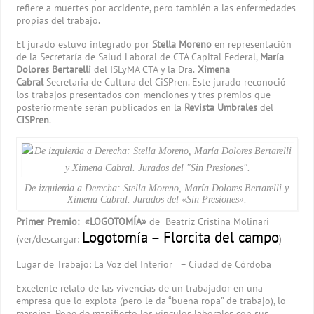
refiere a muertes por accidente, pero también a las enfermedades
propias del trabajo.
El jurado estuvo integrado por
Stella Moreno
en representación
de la Secretaría de Salud Laboral de CTA Capital Federal,
María
Dolores Bertarelli
del ISLyMA CTA y la Dra.
Ximena
Cabral
Secretaria de Cultura del CiSPren. Este jurado reconoció
los trabajos presentados con menciones y tres premios que
posteriormente serán publicados en la
Revista Umbrales
del
CiSPren
.
De izquierda a Derecha: Stella Moreno, María Dolores Bertarelli y
Ximena Cabral. Jurados del «Sin Presiones».
Primer Premio: «LOGOTOMÍA»
de Beatriz Cristina Molinari
Logotomía – Florcita del campo
(ver/descargar:
)
Lugar de Trabajo: La Voz del Interior – Ciudad de Córdoba
Excelente relato de las vivencias de un trabajador en una
empresa que lo explota (pero le da “buena ropa” de trabajo), lo
margina. Pone de manifiesto los vínculos laborales con sus