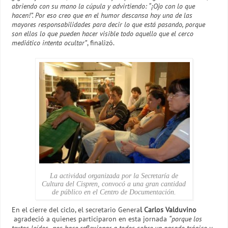
abriendo con su mano la cúpula y advirtiendo: “¡Ojo con lo que
hacen!”. Por eso creo que en el humor descansa hoy una de las
mayores responsabilidades para decir lo que está pasando, porque
son ellos lo que pueden hacer visible todo aquello que el cerco
mediático intenta ocultar”
, finalizó.
La actividad organizada por la Secretaría de
Cultura del Cispren, convocó a una gran cantidad
de público en el Centro de Documentación.
En el cierre del ciclo, el secretario Genera
l Carlos Valduvino
agradeció a quienes participaron en esta jornada
“porque los
textos leídos nos hace reflexionar a todos sobre un pasado trágico y