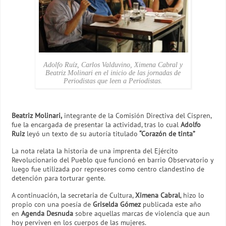
Adolfo Ruíz, Carlos Valduvino, Ximena Cabral y
Beatriz Molinari en el inicio de las jornadas de
Periodistas que leen a Periodistas.
Beatriz Molinari,
integrante de la Comisión Directiva del Cispren,
fue la encargada de presentar la actividad, tras lo cual
Adolfo
Ruiz
leyó un texto de su autoría titulado
“Corazón de tinta”
La nota relata la historia de una imprenta del Ejército
Revolucionario del Pueblo que funcionó en barrio Observatorio y
luego fue utilizada por represores como centro clandestino de
detención para torturar gente.
A continuación, la secretaria de Cultura,
Ximena Cabral
, hizo lo
propio con una poesía de
Griselda Gómez
publicada este año
en
Agenda Desnuda
sobre aquellas marcas de violencia que aun
hoy perviven en los cuerpos de las mujeres.