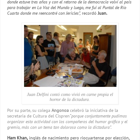
donde estuve tres años y con el retorno de la democracia volví al país
para trabajar en La Voz del Mundo y luego, me fui al Puntal de Río
Cuarto donde me reencontré con Jericles”,
recordó
Juan.
Juan Delfini contó como vivió en carne propia el
horror de la dictadura.
Por su parte, su colega
Angonoa
celebró la iniciativa de la
secretaria de Cultura del Cispren
“porque conjuntamente pudimos
organizar esta actividad con los compañeros del humor gráfico y el
gremio, más con un tema tan doloroso como la dictadura”.
Ham Khan,
inglés de nacimiento pero riocuartense por elección,