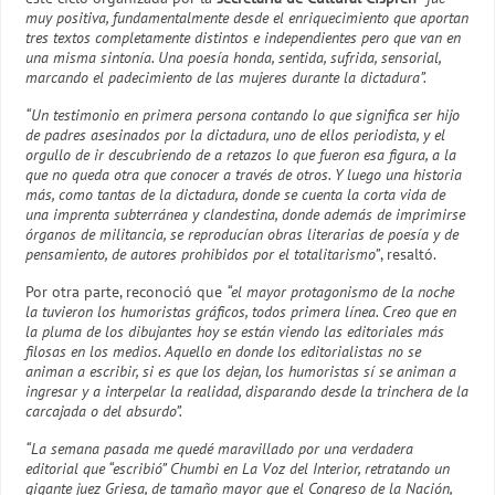
muy positiva, fundamentalmente desde el enriquecimiento que aportan
tres textos completamente distintos e independientes pero que van en
una misma sintonía. Una poesía honda, sentida, sufrida, sensorial,
marcando el padecimiento de las mujeres durante la dictadura”.
“Un testimonio en primera persona contando lo que significa ser hijo
de padres asesinados por la dictadura, uno de ellos periodista, y el
orgullo de ir descubriendo de a retazos lo que fueron esa figura, a la
que no queda otra que conocer a través de otros. Y luego una historia
más, como tantas de la dictadura, donde se cuenta la corta vida de
una imprenta subterránea y clandestina, donde además de imprimirse
órganos de militancia, se reproducían obras literarias de poesía y de
pensamiento, de autores prohibidos por el totalitarismo”
, resaltó.
Por otra parte, reconoció que
“el mayor protagonismo de la noche
la tuvieron los humoristas gráficos, todos primera línea. Creo que en
la pluma de los dibujantes hoy se están viendo las editoriales más
filosas en los medios. Aquello en donde los editorialistas no se
animan a escribir, si es que los dejan, los humoristas sí se animan a
ingresar y a interpelar la realidad, disparando desde la trinchera de la
carcajada o del absurdo”.
“La semana pasada me quedé maravillado por una verdadera
editorial que “escribió” Chumbi en La Voz del Interior, retratando un
gigante juez Griesa, de tamaño mayor que el Congreso de la Nación,