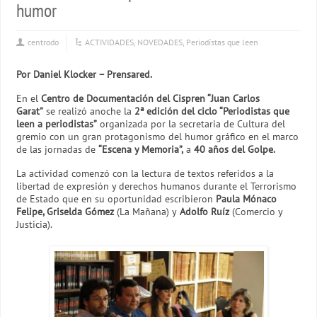
humor
centrodo
ACTIVIDADES
,
NOVEDADES
,
Periodístas que leen
Por Daniel Klocker – Prensared.
En el
Centro de Documentación del Cispren “Juan Carlos
Garat”
se realizó anoche la
2ª edición del ciclo “Periodistas que
leen a periodistas”
organizada por la secretaria de Cultura del
gremio con un gran protagonismo del humor gráfico en el marco
de las jornadas de
“Escena y Memoria”,
a
40 años del Golpe.
La actividad comenzó con la lectura de textos referidos a la
libertad de expresión y derechos humanos durante el Terrorismo
de Estado que en su oportunidad escribieron
Paula Mónaco
Felipe, Griselda Gómez
(La Mañana) y
Adolfo Ruíz
(Comercio y
Justicia).