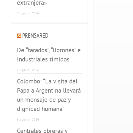
extranjera»
3 agosto, 2026
PRENSARED
De “tarados”, “llorones” e
industriales tímidos
7 agosto, 2026
Colombo: “La visita del
Papa a Argentina llevará
un mensaje de paz y
dignidad humana”
6 agosto, 2026
Centrales obreras y