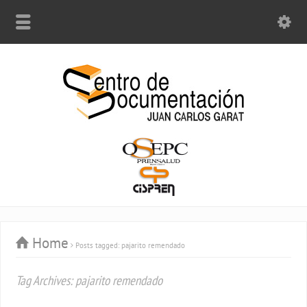
Home
Posts tagged: pajarito remendado
Tag Archives: pajarito remendado