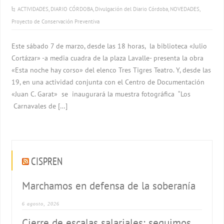
ACTIVIDADES
,
DIARIO CÓRDOBA
,
Divulgación del Diario Córdoba
,
NOVEDADES
,
Proyecto de Conservación Preventiva
Este sábado 7 de marzo, desde las 18 horas, la biblioteca «Julio
Cortázar» -a media cuadra de la plaza Lavalle- presenta la obra
«Esta noche hay corso» del elenco Tres Tigres Teatro. Y, desde las
19, en una actividad conjunta con el Centro de Documentación
«Juan C. Garat» se inaugurará la muestra fotográfica “Los
Carnavales de […]
CISPREN
Marchamos en defensa de la soberanía
6 agosto, 2026
Cierre de escalas salariales: seguimos