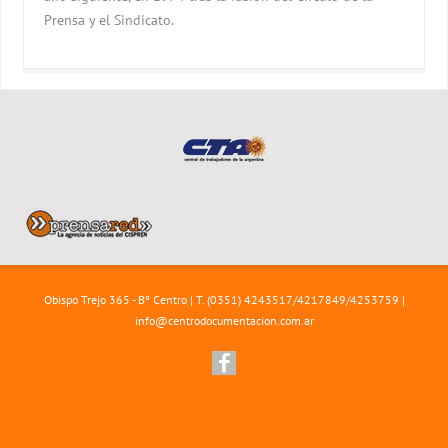
Prensa y el Sindicato.
Obispo Trejo 365 - Bº Centro | T. (0351) 4243517/4217849/4253759 |
info@centrodocumentacion.com.ar