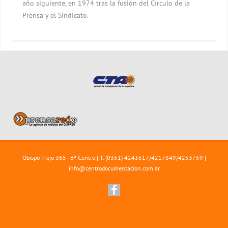
año siguiente, en 1974 tras la fusión del Círculo de la
Prensa y el Sindicato.
Obispo Trejo 365 - Bº Centro | T. (0351) 4243517/4217849/4253759 |
info@centrodocumentacion.com.ar