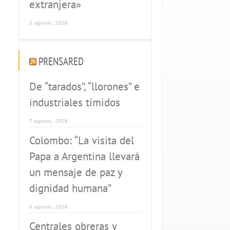
extranjera»
3 agosto, 2026
PRENSARED
De “tarados”, “llorones” e
industriales tímidos
7 agosto, 2026
Colombo: “La visita del
Papa a Argentina llevará
un mensaje de paz y
dignidad humana”
6 agosto, 2026
Centrales obreras y