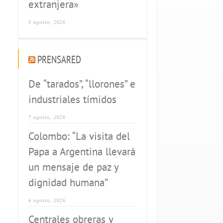
extranjera»
3 agosto, 2026
PRENSARED
De “tarados”, “llorones” e
industriales tímidos
7 agosto, 2026
Colombo: “La visita del
Papa a Argentina llevará
un mensaje de paz y
dignidad humana”
6 agosto, 2026
Centrales obreras y