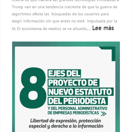
Trump van en una tendencia creciente de que la guerra de
algoritmos afecte las búsquedas de los usuarios para
elegir información sin que antes no esté impulsada por la
:
Lee más
IA. El ecosistema de medios se ve alicaído,…
Debate
La
nueva
búsqu
de
Googl
basada
en
IA
amena
al
period