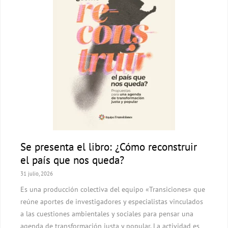
desembarca
en
redacciones
atravesadas
por
la
precariedad
laboral
y
ausencia
de
políticas
Se presenta el libro: ¿Cómo reconstruir
editoriales
el país que nos queda?
31 julio, 2026
Es una producción colectiva del equipo «Transiciones» que
reúne aportes de investigadores y especialistas vinculados
a las cuestiones ambientales y sociales para pensar una
agenda de transformación justa y popular. La actividad es