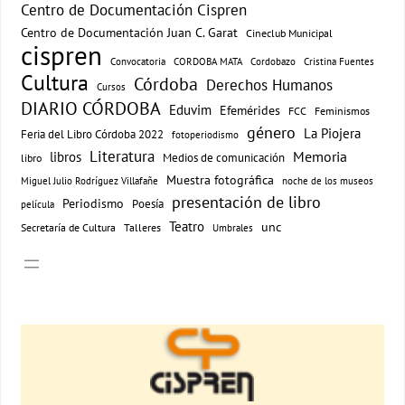
Centro de Documentación Cispren
Centro de Documentación Juan C. Garat
Cineclub Municipal
cispren
Convocatoria
CORDOBA MATA
Cordobazo
Cristina Fuentes
Cultura
Córdoba
Derechos Humanos
Cursos
DIARIO CÓRDOBA
Eduvim
Efemérides
FCC
Feminismos
género
La Piojera
Feria del Libro Córdoba 2022
fotoperiodismo
Literatura
Memoria
libros
Medios de comunicación
libro
Muestra fotográfica
Miguel Julio Rodríguez Villafañe
noche de los museos
presentación de libro
Periodismo
Poesía
película
Teatro
unc
Secretaría de Cultura
Talleres
Umbrales